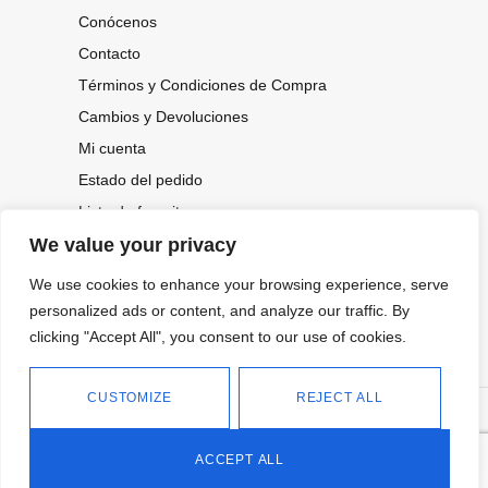
Conócenos
Contacto
Términos y Condiciones de Compra
Cambios y Devoluciones
Mi cuenta
Estado del pedido
Lista de favoritos
We value your privacy
We use cookies to enhance your browsing experience, serve
CONOCE NUESTRAS NOVEDADES,
OFERTAS...
personalized ads or content, and analyze our traffic. By
clicking "Accept All", you consent to our use of cookies.
Suscríbete a nuestra newsletter
CUSTOMIZE
REJECT ALL
©
Política de privacidad
Tienda online de Moda y
|
2026.
Complementos
Política de cookies
ACCEPT ALL