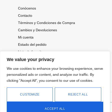
Conócenos
Contacto
Términos y Condiciones de Compra
Cambios y Devoluciones
Mi cuenta
Estado del pedido
Lista de favoritos
We value your privacy
We use cookies to enhance your browsing experience, serve
CONOCE NUESTRAS NOVEDADES,
OFERTAS...
personalized ads or content, and analyze our traffic. By
clicking "Accept All", you consent to our use of cookies.
Suscríbete a nuestra newsletter
CUSTOMIZE
REJECT ALL
©
Política de privacidad
Tienda online de Moda y
|
2026.
Complementos
Política de cookies
ACCEPT ALL