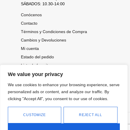
SÁBADOS: 10.30-14:00
Conócenos
Contacto
Términos y Condiciones de Compra
Cambios y Devoluciones
Mi cuenta
Estado del pedido
Lista de favoritos
We value your privacy
We use cookies to enhance your browsing experience, serve
CONOCE NUESTRAS NOVEDADES,
OFERTAS...
personalized ads or content, and analyze our traffic. By
clicking "Accept All", you consent to our use of cookies.
Suscríbete a nuestra newsletter
CUSTOMIZE
REJECT ALL
©
Política de privacidad
Tienda online de Moda y
|
2026.
Complementos
Política de cookies