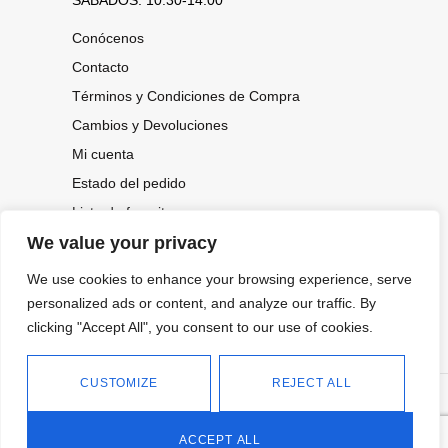
Conócenos
Contacto
Términos y Condiciones de Compra
Cambios y Devoluciones
Mi cuenta
Estado del pedido
Lista de favoritos
We value your privacy
We use cookies to enhance your browsing experience, serve
CONOCE NUESTRAS NOVEDADES,
OFERTAS...
personalized ads or content, and analyze our traffic. By
clicking "Accept All", you consent to our use of cookies.
Suscríbete a nuestra newsletter
CUSTOMIZE
REJECT ALL
©
Política de privacidad
Tienda online de Moda y
|
2026.
Complementos
Política de cookies
ACCEPT ALL