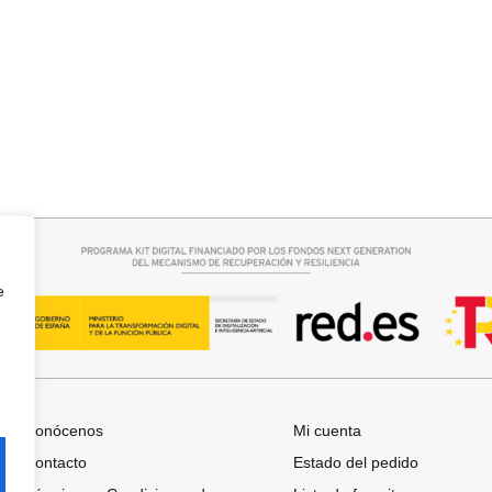
rrito
Añadir al carrito
 BOSTON
CAPA BRILLIS
15,00
€
29,95
€
e
Conócenos
Mi cuenta
Contacto
Estado del pedido