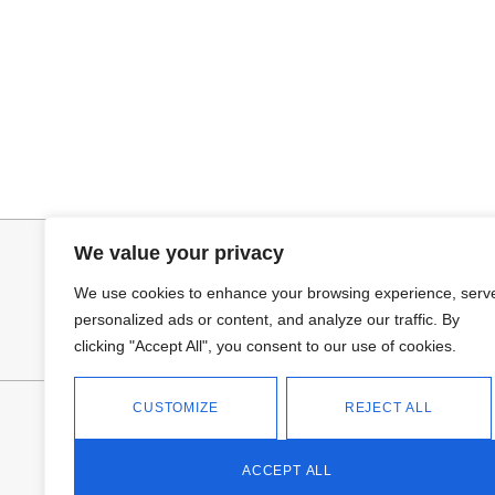
Seleccionar opciones
Añadir al ca
VAQUERO AZUL LUXE
JERSEY CAPA
32,95
€
34,95
€
We value your privacy
We use cookies to enhance your browsing experience, serv
personalized ads or content, and analyze our traffic. By
clicking "Accept All", you consent to our use of cookies.
CUSTOMIZE
REJECT ALL
FANTASÍA - TIENDA
Avd Don Antonio Huertas, 74
13700 Tomelloso (Ciudad Real)
ACCEPT ALL
Teléfono: 618 11 75 02