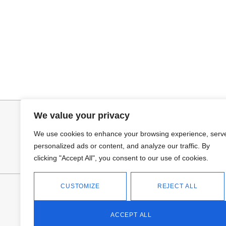
Seleccionar opciones
Añadir al ca
GABARDINA CLASI
JERSEY CAPA
52,95
€
34,95
€
We value your privacy
We use cookies to enhance your browsing experience, serv
personalized ads or content, and analyze our traffic. By
clicking "Accept All", you consent to our use of cookies.
CUSTOMIZE
REJECT ALL
FANTASÍA - TIENDA
Avd Don Antonio Huertas, 74
13700 Tomelloso (Ciudad Real)
ACCEPT ALL
Teléfono: 618 11 75 02