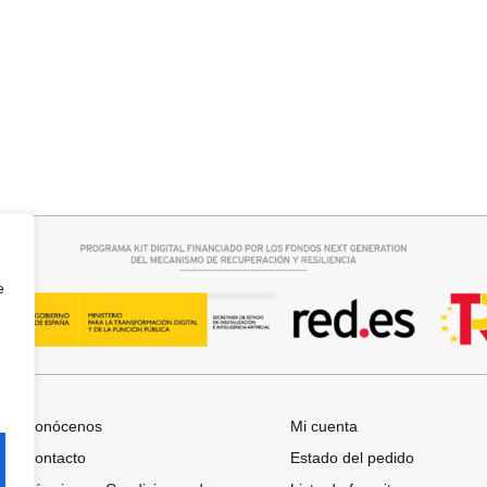
rrito
Seleccionar opciones
 BOSTON
CAMISA SAMBA
15,00
€
44,95
€
e
Conócenos
Mi cuenta
Contacto
Estado del pedido