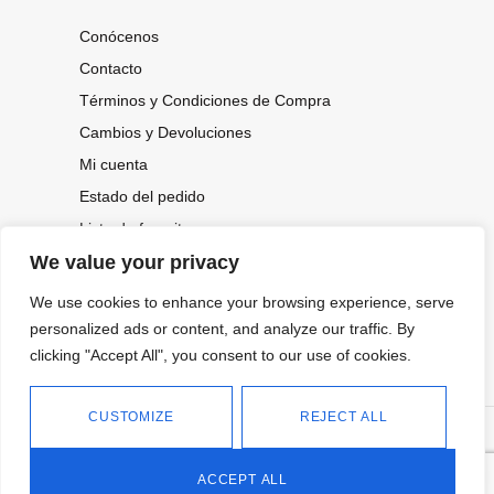
Conócenos
Contacto
Términos y Condiciones de Compra
Cambios y Devoluciones
Mi cuenta
Estado del pedido
Lista de favoritos
We value your privacy
We use cookies to enhance your browsing experience, serve
CONOCE NUESTRAS NOVEDADES,
OFERTAS...
personalized ads or content, and analyze our traffic. By
clicking "Accept All", you consent to our use of cookies.
Suscríbete a nuestra newsletter
CUSTOMIZE
REJECT ALL
©
Política de privacidad
Tienda online de Moda y
|
2026.
Complementos
Política de cookies
ACCEPT ALL