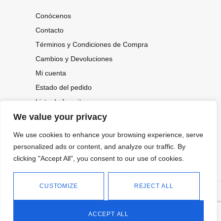
Conócenos
Contacto
Términos y Condiciones de Compra
Cambios y Devoluciones
Mi cuenta
Estado del pedido
Lista de favoritos
We value your privacy
We use cookies to enhance your browsing experience, serve
CONOCE NUESTRAS NOVEDADES,
OFERTAS...
personalized ads or content, and analyze our traffic. By
clicking "Accept All", you consent to our use of cookies.
Suscríbete a nuestra newsletter
CUSTOMIZE
REJECT ALL
©
Política de privacidad
Tienda online de Moda y
|
2026.
Complementos
Política de cookies
ACCEPT ALL