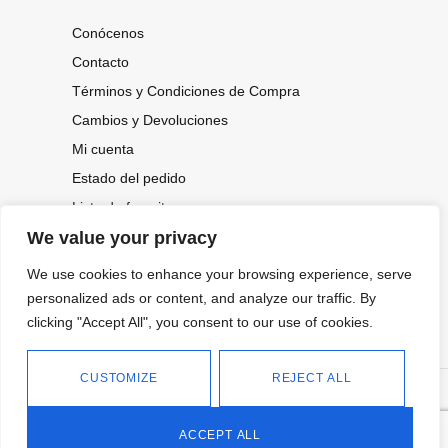
Conócenos
Contacto
Términos y Condiciones de Compra
Cambios y Devoluciones
Mi cuenta
Estado del pedido
Lista de favoritos
We value your privacy
We use cookies to enhance your browsing experience, serve
CONOCE NUESTRAS NOVEDADES,
OFERTAS...
personalized ads or content, and analyze our traffic. By
clicking "Accept All", you consent to our use of cookies.
Suscríbete a nuestra newsletter
CUSTOMIZE
REJECT ALL
©
Política de privacidad
Tienda online de Moda y
|
2026.
Complementos
Política de cookies
ACCEPT ALL