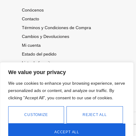
Conócenos
Contacto
Términos y Condiciones de Compra
Cambios y Devoluciones
Mi cuenta
Estado del pedido
Lista de favoritos
We value your privacy
We use cookies to enhance your browsing experience, serve
CONOCE NUESTRAS NOVEDADES,
OFERTAS...
personalized ads or content, and analyze our traffic. By
clicking "Accept All", you consent to our use of cookies.
Suscríbete a nuestra newsletter
CUSTOMIZE
REJECT ALL
©
Política de privacidad
Tienda online de Moda y
|
2026.
Complementos
Política de cookies
ACCEPT ALL