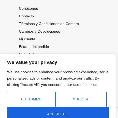
Conócenos
Contacto
Términos y Condiciones de Compra
Cambios y Devoluciones
Mi cuenta
Estado del pedido
Lista de favoritos
We value your privacy
We use cookies to enhance your browsing experience, serve
CONOCE NUESTRAS NOVEDADES,
OFERTAS...
personalized ads or content, and analyze our traffic. By
clicking "Accept All", you consent to our use of cookies.
Suscríbete a nuestra newsletter
CUSTOMIZE
REJECT ALL
©
Política de privacidad
Tienda online de Moda y
|
2026.
Complementos
Política de cookies
ACCEPT ALL