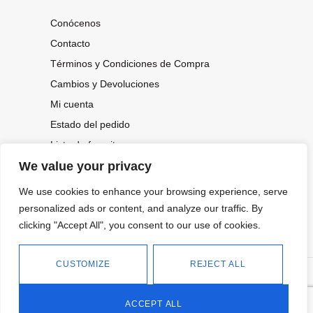
Conócenos
Contacto
Términos y Condiciones de Compra
Cambios y Devoluciones
Mi cuenta
Estado del pedido
Lista de favoritos
We value your privacy
We use cookies to enhance your browsing experience, serve
CONOCE NUESTRAS NOVEDADES,
OFERTAS...
personalized ads or content, and analyze our traffic. By
clicking "Accept All", you consent to our use of cookies.
Suscríbete a nuestra newsletter
CUSTOMIZE
REJECT ALL
©
Política de privacidad
Tienda online de Moda y
|
2026.
Complementos
Política de cookies
ACCEPT ALL