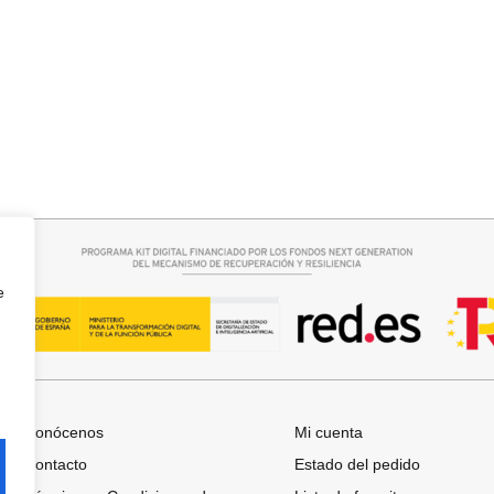
rrito
Seleccionar opciones
 BOSTON
CAMISA SAMBA
15,00
€
44,95
€
e
Conócenos
Mi cuenta
Contacto
Estado del pedido