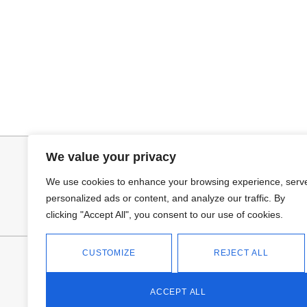
Seleccionar opciones
Añadir al ca
GABARDINA CLASI
JERSEY CAPA
52,95
€
34,95
€
We value your privacy
We use cookies to enhance your browsing experience, serv
personalized ads or content, and analyze our traffic. By
clicking "Accept All", you consent to our use of cookies.
CUSTOMIZE
REJECT ALL
FANTASÍA - TIENDA
Avd Don Antonio Huertas, 74
13700 Tomelloso (Ciudad Real)
ACCEPT ALL
Teléfono: 618 11 75 02