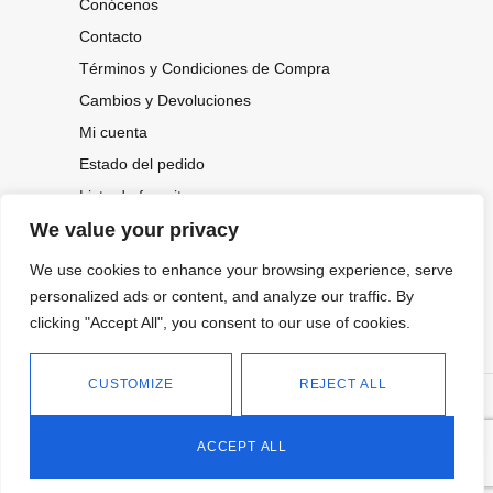
Conócenos
Contacto
Términos y Condiciones de Compra
Cambios y Devoluciones
Mi cuenta
Estado del pedido
Lista de favoritos
We value your privacy
We use cookies to enhance your browsing experience, serve
CONOCE NUESTRAS NOVEDADES,
personalized ads or content, and analyze our traffic. By
OFERTAS...
clicking "Accept All", you consent to our use of cookies.
Suscríbete a nuestra newsletter
CUSTOMIZE
REJECT ALL
©
Política de privacidad
Tienda online de Moda y
|
2026.
Complementos
Política de cookies
ACCEPT ALL