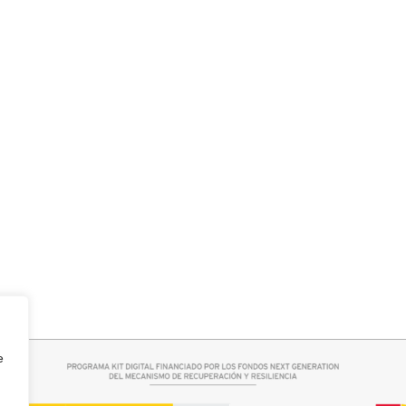
rrito
Seleccionar opciones
 BOSTON
CAMISA SAMBA
15,00
€
44,95
€
e