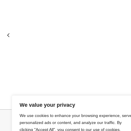
Seleccionar opciones
Añadir al ca
VAQUERO AZUL LUXE
JERSEY CAPA
We value your privacy
32,95
€
34,95
€
We use cookies to enhance your browsing experience, serv
personalized ads or content, and analyze our traffic. By
clicking "Accept All", you consent to our use of cookies.