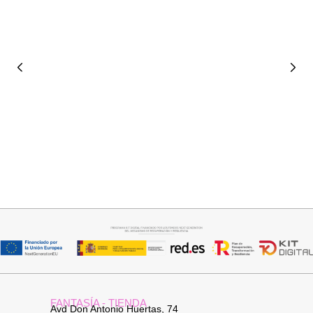
Seleccionar opciones
Añadir al carrito
VAQUERO AZUL LUXE
PANTALON LINO RAQUEL
32,95
€
34,95
€
FANTASÍA - TIENDA
Avd Don Antonio Huertas, 74