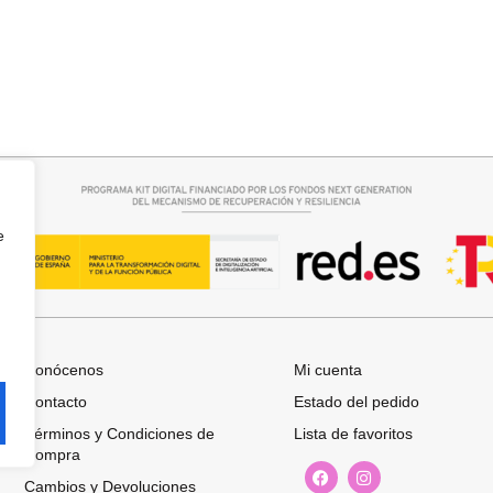
rrito
Añadir al carrito
SINTETICO
CUELLO PELO CORTO SINTETI
19,95
€
e
Conócenos
Mi cuenta
Contacto
Estado del pedido
Términos y Condiciones de
Lista de favoritos
Compra
Cambios y Devoluciones