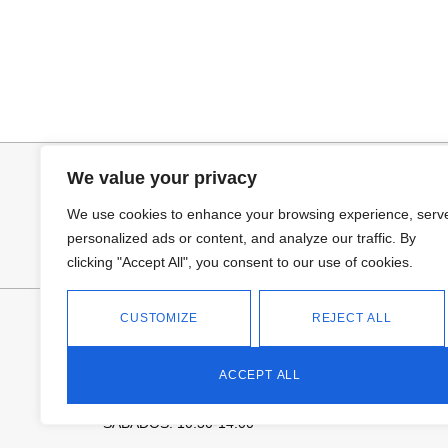
Añadir al carrito
Añadir al ca
BUFANDA BASI
CUELLO PELO 
14,95
€
25,95
€
We value your privacy
We use cookies to enhance your browsing experience, serv
personalized ads or content, and analyze our traffic. By
clicking "Accept All", you consent to our use of cookies.
FANTASÍA - TIENDA
CUSTOMIZE
REJECT ALL
Avd Don Antonio Huertas, 74
13700 Tomelloso (Ciudad Real)
ACCEPT ALL
Teléfono: 618 11 75 02
HORARIO
L a V: 10:30-14:00 | 18:00-21:00
SÁBADOS: 10.30-14:00