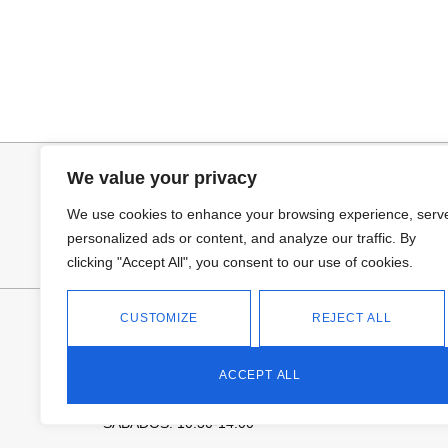
Añadir al carrito
Añadir al ca
COLLAR HOJA
CUELLO PELO 
19,95
€
25,95
€
We value your privacy
We use cookies to enhance your browsing experience, serv
personalized ads or content, and analyze our traffic. By
clicking "Accept All", you consent to our use of cookies.
FANTASÍA - TIENDA
CUSTOMIZE
REJECT ALL
Avd Don Antonio Huertas, 74
13700 Tomelloso (Ciudad Real)
ACCEPT ALL
Teléfono: 618 11 75 02
HORARIO
L a V: 10:30-14:00 | 18:00-21:00
SÁBADOS: 10.30-14:00