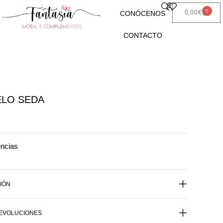
0
0,00
€
CONÓCENOS
CONTACTO
ELO SEDA
encias
IÓN
DEVOLUCIONES