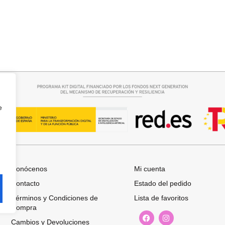
rrito
Añadir al carrito
SINTETICO
BOLSO 2 EN 1 PIEL
74,95
€
e
Conócenos
Mi cuenta
Contacto
Estado del pedido
Términos y Condiciones de
Lista de favoritos
Compra
Cambios y Devoluciones