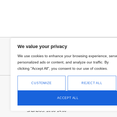
Añadir al carrito
Añadir al ca
BOLSO BANDOLERA DAVID
COLLAR HOJA
26,95
€
19,95
€
We value your privacy
We use cookies to enhance your browsing experience, serv
personalized ads or content, and analyze our traffic. By
clicking "Accept All", you consent to our use of cookies.
FANTASÍA - TIENDA
CUSTOMIZE
REJECT ALL
Avd Don Antonio Huertas, 74
13700 Tomelloso (Ciudad Real)
ACCEPT ALL
Teléfono: 618 11 75 02
HORARIO
L a V: 10:30-14:00 | 18:00-21:00
SÁBADOS: 10.30-14:00