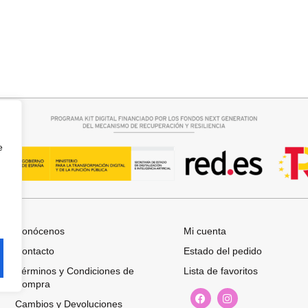
rrito
Añadir al carrito
BUFANDA BASI
14,95
€
e
Conócenos
Mi cuenta
Contacto
Estado del pedido
Términos y Condiciones de
Lista de favoritos
Compra
Cambios y Devoluciones