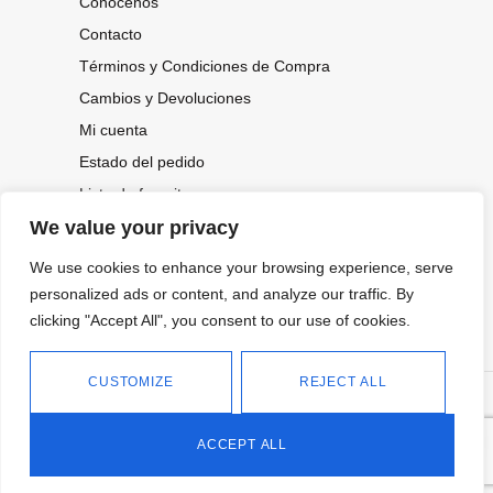
Conócenos
Contacto
Términos y Condiciones de Compra
Cambios y Devoluciones
Mi cuenta
Estado del pedido
Lista de favoritos
We value your privacy
We use cookies to enhance your browsing experience, serve
CONOCE NUESTRAS NOVEDADES,
personalized ads or content, and analyze our traffic. By
OFERTAS...
clicking "Accept All", you consent to our use of cookies.
Suscríbete a nuestra newsletter
CUSTOMIZE
REJECT ALL
©
Política de privacidad
Tienda online de Moda y
|
2026.
Complementos
Política de cookies
ACCEPT ALL