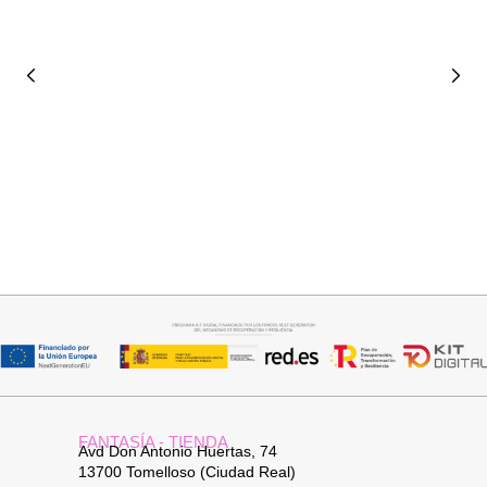
Seleccionar opciones
Seleccionar opciones
VAQUERO AZUL LUXE
CAMISA CELESTE OVERSIZE
32,95
€
32,95
€
FANTASÍA - TIENDA
Avd Don Antonio Huertas, 74
13700 Tomelloso (Ciudad Real)