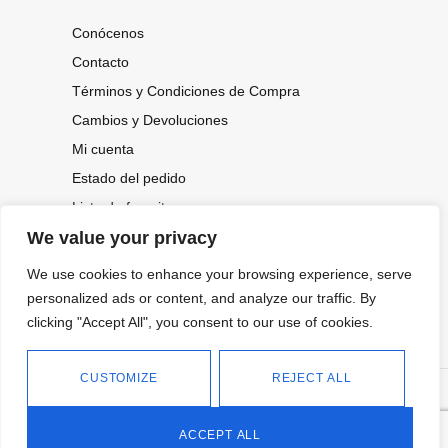
Conócenos
Contacto
Términos y Condiciones de Compra
Cambios y Devoluciones
Mi cuenta
Estado del pedido
Lista de favoritos
We value your privacy
We use cookies to enhance your browsing experience, serve
CONOCE NUESTRAS NOVEDADES,
OFERTAS...
personalized ads or content, and analyze our traffic. By
clicking "Accept All", you consent to our use of cookies.
Suscríbete a nuestra newsletter
CUSTOMIZE
REJECT ALL
©
Política de privacidad
Tienda online de Moda y
|
2026.
Complementos
Política de cookies
ACCEPT ALL