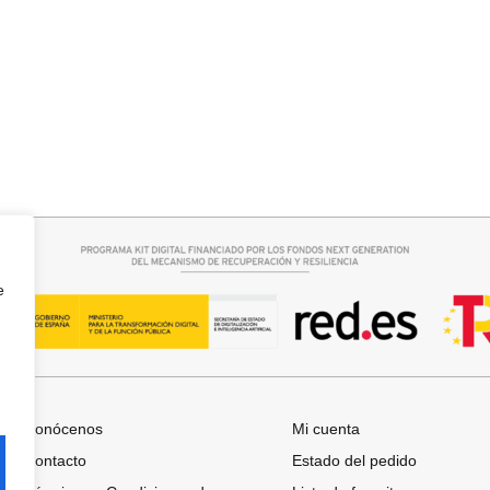
rrito
Añadir al carrito
 BOSTON
JERSEY CAPA BOSTON
34,95
€
e
Conócenos
Mi cuenta
Contacto
Estado del pedido