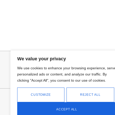
Seleccionar opciones
Añadir al ca
GABARDINA CLASI
JERSEY CAPA
52,95
€
34,95
€
We value your privacy
We use cookies to enhance your browsing experience, serv
personalized ads or content, and analyze our traffic. By
clicking "Accept All", you consent to our use of cookies.
CUSTOMIZE
REJECT ALL
FANTASÍA - TIENDA
Avd Don Antonio Huertas, 74
13700 Tomelloso (Ciudad Real)
ACCEPT ALL
Teléfono: 618 11 75 02