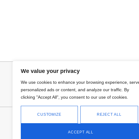
Añadir al carrito
Selecciona
PANTALON LINO RAQUEL
GABARDINA CL
34,95
€
52,95
€
We value your privacy
We use cookies to enhance your browsing experience, serv
personalized ads or content, and analyze our traffic. By
clicking "Accept All", you consent to our use of cookies.
CUSTOMIZE
REJECT ALL
FANTASÍA - TIENDA
Avd Don Antonio Huertas, 74
13700 Tomelloso (Ciudad Real)
ACCEPT ALL
Teléfono: 618 11 75 02