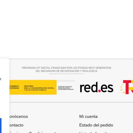
r opciones
Seleccionar opciones
ASI
CAMISA CELESTE OVERSIZE
32,95
€
e
Conócenos
Mi cuenta
Contacto
Estado del pedido