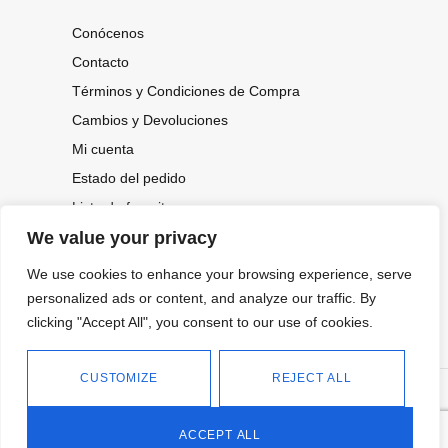
Conócenos
Contacto
Términos y Condiciones de Compra
Cambios y Devoluciones
Mi cuenta
Estado del pedido
Lista de favoritos
We value your privacy
We use cookies to enhance your browsing experience, serve
CONOCE NUESTRAS NOVEDADES,
OFERTAS...
personalized ads or content, and analyze our traffic. By
clicking "Accept All", you consent to our use of cookies.
Suscríbete a nuestra newsletter
CUSTOMIZE
REJECT ALL
©
Política de privacidad
Tienda online de Moda y
|
2026.
Complementos
Política de cookies
ACCEPT ALL