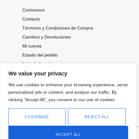
Conócenos
Contacto
Términos y Condiciones de Compra
Cambios y Devoluciones
Mi cuenta
Estado del pedido
Lista de favoritos
We value your privacy
We use cookies to enhance your browsing experience, serve
CONOCE NUESTRAS NOVEDADES,
OFERTAS...
personalized ads or content, and analyze our traffic. By
clicking "Accept All", you consent to our use of cookies.
Suscríbete a nuestra newsletter
CUSTOMIZE
REJECT ALL
©
Política de privacidad
Tienda online de Moda y
|
2026.
Complementos
Política de cookies
ACCEPT ALL