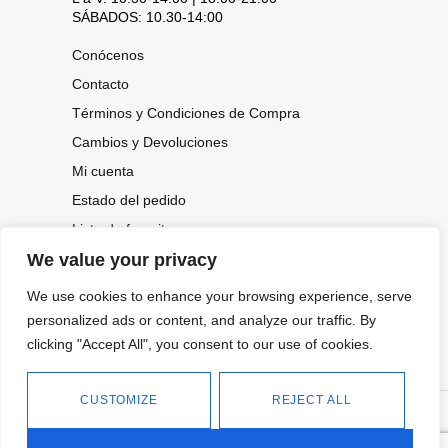
SÁBADOS: 10.30-14:00
Conócenos
Contacto
Términos y Condiciones de Compra
Cambios y Devoluciones
Mi cuenta
Estado del pedido
Lista de favoritos
We value your privacy
We use cookies to enhance your browsing experience, serve
CONOCE NUESTRAS NOVEDADES,
OFERTAS...
personalized ads or content, and analyze our traffic. By
clicking "Accept All", you consent to our use of cookies.
Suscríbete a nuestra newsletter
CUSTOMIZE
REJECT ALL
©
Política de privacidad
Tienda online de Moda y
|
2026.
Complementos
Política de cookies