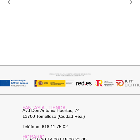
Seleccionar opciones
Añadir al carrito
VAQUERO AZUL LUXE
JERSEY CAPA BOSTON
32,95
€
34,95
€
FANTASÍA - TIENDA
Avd Don Antonio Huertas, 74
13700 Tomelloso (Ciudad Real)
Teléfono: 618 11 75 02
HORARIO
L a V: 10:30-14:00 | 18:00-21:00