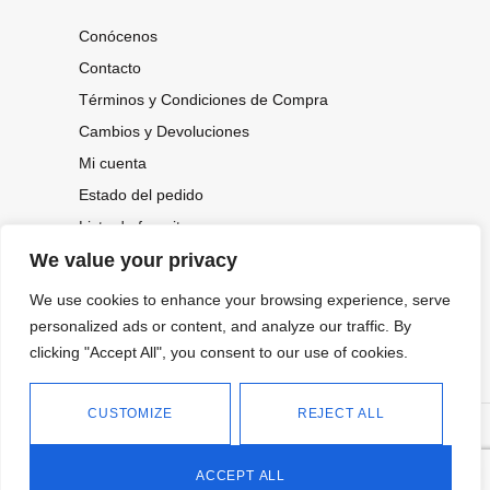
Conócenos
Contacto
Términos y Condiciones de Compra
Cambios y Devoluciones
Mi cuenta
Estado del pedido
Lista de favoritos
We value your privacy
We use cookies to enhance your browsing experience, serve
CONOCE NUESTRAS NOVEDADES,
OFERTAS...
personalized ads or content, and analyze our traffic. By
clicking "Accept All", you consent to our use of cookies.
Suscríbete a nuestra newsletter
CUSTOMIZE
REJECT ALL
©
Política de privacidad
Tienda online de Moda y
|
2026.
Complementos
Política de cookies
ACCEPT ALL