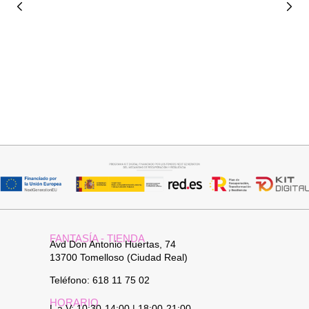
Seleccionar opciones
Añadir al carrito
VAQUERO AZUL LUXE
PANTALON LINO RAQUEL
32,95
€
34,95
€
FANTASÍA - TIENDA
Avd Don Antonio Huertas, 74
13700 Tomelloso (Ciudad Real)
Teléfono: 618 11 75 02
HORARIO
L a V: 10:30-14:00 | 18:00-21:00