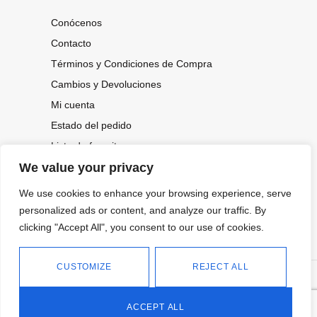
Conócenos
Contacto
Términos y Condiciones de Compra
Cambios y Devoluciones
Mi cuenta
Estado del pedido
Lista de favoritos
We value your privacy
We use cookies to enhance your browsing experience, serve
CONOCE NUESTRAS NOVEDADES,
OFERTAS...
personalized ads or content, and analyze our traffic. By
clicking "Accept All", you consent to our use of cookies.
Suscríbete a nuestra newsletter
CUSTOMIZE
REJECT ALL
©
Política de privacidad
Tienda online de Moda y
|
2026.
Complementos
Política de cookies
ACCEPT ALL