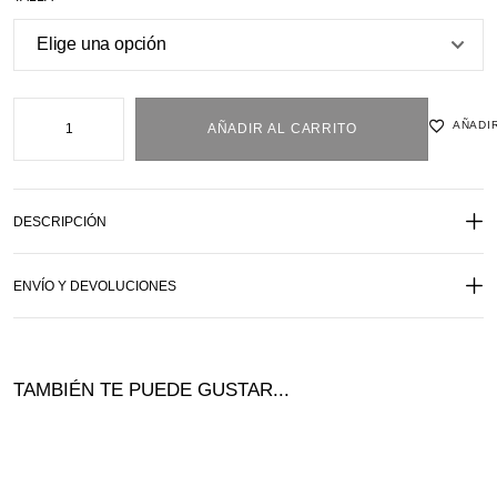
AÑADIR
AÑADIR AL CARRITO
DESCRIPCIÓN
ENVÍO Y DEVOLUCIONES
TAMBIÉN TE PUEDE GUSTAR...
¡Of
ta