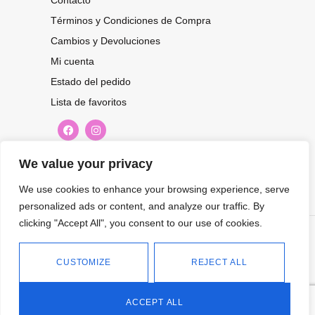
Contacto
Términos y Condiciones de Compra
Cambios y Devoluciones
Mi cuenta
Estado del pedido
Lista de favoritos
CONOCE NUESTRAS NOVEDADES,
We value your privacy
OFERTAS...
We use cookies to enhance your browsing experience, serve
personalized ads or content, and analyze our traffic. By
Suscríbete a nuestra newsletter
clicking "Accept All", you consent to our use of cookies.
©
Tienda online de Moda y
|
2026.
Complementos
Política de
CUSTOMIZE
REJECT ALL
privacidad
Política de cookies
ACCEPT ALL