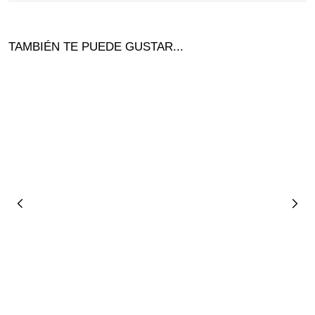
TAMBIÉN TE PUEDE GUSTAR...
Añadir al carrito
Añadir al carrito
BOLSO HOMBRO PITER
BOLSO 2 EN 1 PIEL