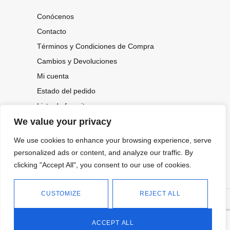
Conócenos
Contacto
Términos y Condiciones de Compra
Cambios y Devoluciones
Mi cuenta
Estado del pedido
Lista de favoritos
We value your privacy
We use cookies to enhance your browsing experience, serve
CONOCE NUESTRAS NOVEDADES,
OFERTAS...
personalized ads or content, and analyze our traffic. By
clicking "Accept All", you consent to our use of cookies.
Suscríbete a nuestra newsletter
CUSTOMIZE
REJECT ALL
©
Política de privacidad
Tienda online de Moda y
|
2026.
Complementos
Política de cookies
ACCEPT ALL