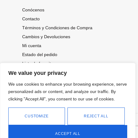
Conócenos
Contacto
Términos y Condiciones de Compra
Cambios y Devoluciones
Mi cuenta
Estado del pedido
Lista de favoritos
We value your privacy
We use cookies to enhance your browsing experience, serve
CONOCE NUESTRAS NOVEDADES,
OFERTAS...
personalized ads or content, and analyze our traffic. By
clicking "Accept All", you consent to our use of cookies.
Suscríbete a nuestra newsletter
CUSTOMIZE
REJECT ALL
©
Política de privacidad
Tienda online de Moda y
|
2026.
Complementos
Política de cookies
ACCEPT ALL