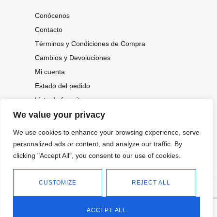
Conócenos
Contacto
Términos y Condiciones de Compra
Cambios y Devoluciones
Mi cuenta
Estado del pedido
Lista de favoritos
We value your privacy
We use cookies to enhance your browsing experience, serve
CONOCE NUESTRAS NOVEDADES,
OFERTAS...
personalized ads or content, and analyze our traffic. By
clicking "Accept All", you consent to our use of cookies.
Suscríbete a nuestra newsletter
CUSTOMIZE
REJECT ALL
©
Política de privacidad
Tienda online de Moda y
|
2026.
Complementos
Política de cookies
ACCEPT ALL