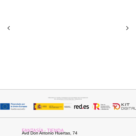
Seleccionar opciones
Seleccionar opciones
GABARDINA CLASI
CAMISA SAMBA
52,95
€
15,00
€
44,95
€
FANTASÍA - TIENDA
Avd Don Antonio Huertas, 74