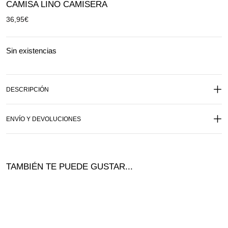
CAMISA LINO CAMISERA
36,95
€
Sin existencias
DESCRIPCIÓN
ENVÍO Y DEVOLUCIONES
TAMBIÉN TE PUEDE GUSTAR...
Ofer
¡Of
ta!
ta