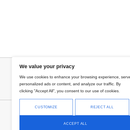
Añadir al carrito
Leer más
JERSEY CAPA BOSTON
PANTALON VA
34,95
€
We value your privacy
We use cookies to enhance your browsing experience, serv
personalized ads or content, and analyze our traffic. By
clicking "Accept All", you consent to our use of cookies.
CUSTOMIZE
REJECT ALL
FANTASÍA - TIENDA
Avd Don Antonio Huertas, 74
13700 Tomelloso (Ciudad Real)
ACCEPT ALL
Teléfono: 618 11 75 02