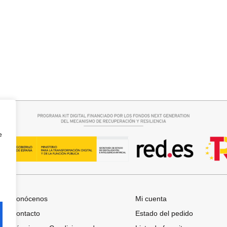
Añadir al carrito
QUERO CAMPANA
CAPA BRILLIS
15,00
€
29,95
€
e
Conócenos
Mi cuenta
Contacto
Estado del pedido