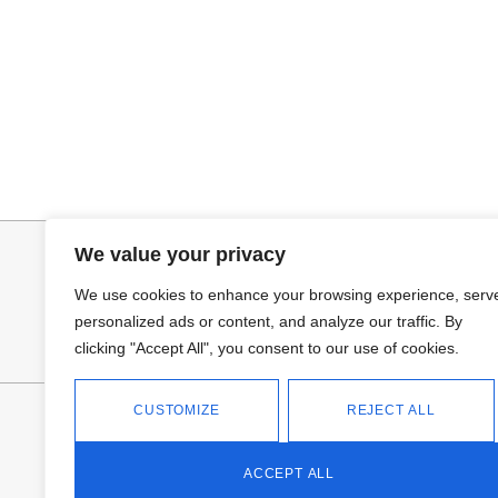
Seleccionar opciones
Selecciona
GABARDINA CLASI
CAMISA SAMB
52,95
€
15,00
€
44,95
€
We value your privacy
We use cookies to enhance your browsing experience, serv
personalized ads or content, and analyze our traffic. By
clicking "Accept All", you consent to our use of cookies.
CUSTOMIZE
REJECT ALL
FANTASÍA - TIENDA
Avd Don Antonio Huertas, 74
13700 Tomelloso (Ciudad Real)
ACCEPT ALL
Teléfono: 618 11 75 02