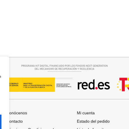
r opciones
Añadir al carrito
A
CAPA BRILLIS
15,00
€
29,95
€
e
Conócenos
Mi cuenta
Contacto
Estado del pedido