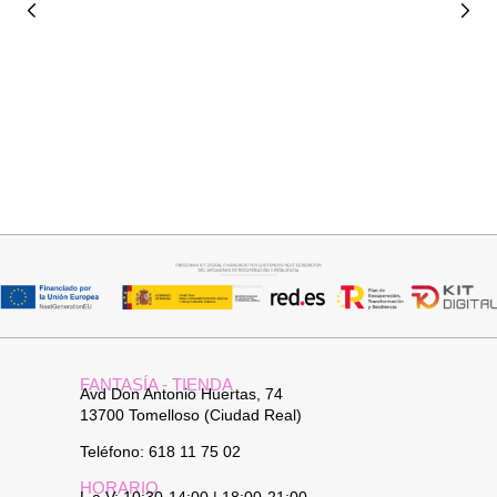
Añadir al carrito
Añadir al carrito
TOP SATINADO CUELLO PICO
PANTALON LINO RAQUEL
19,95
€
24,95
€
34,95
€
FANTASÍA - TIENDA
Avd Don Antonio Huertas, 74
13700 Tomelloso (Ciudad Real)
Teléfono: 618 11 75 02
HORARIO