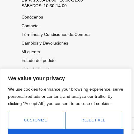
L a V: 10:30-14:00 | 18:00-21:00
SÁBADOS: 10.30-14:00
Conócenos
Contacto
Términos y Condiciones de Compra
Cambios y Devoluciones
Mi cuenta
Estado del pedido
Lista de favoritos
We value your privacy
We use cookies to enhance your browsing experience, serve
CONOCE NUESTRAS NOVEDADES,
personalized ads or content, and analyze our traffic. By
OFERTAS...
clicking "Accept All", you consent to our use of cookies.
Suscríbete a nuestra newsletter
CUSTOMIZE
REJECT ALL
©
Política de privacidad
Tienda online de Moda y
|
2026.
Complementos
Política de cookies