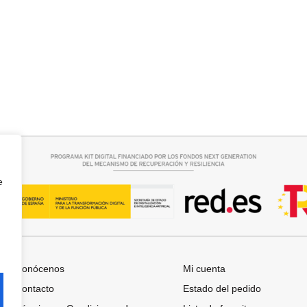
r opciones
Añadir al carrito
A
FALDA SATINADA LOLA
32,95
€
e
Conócenos
Mi cuenta
Contacto
Estado del pedido