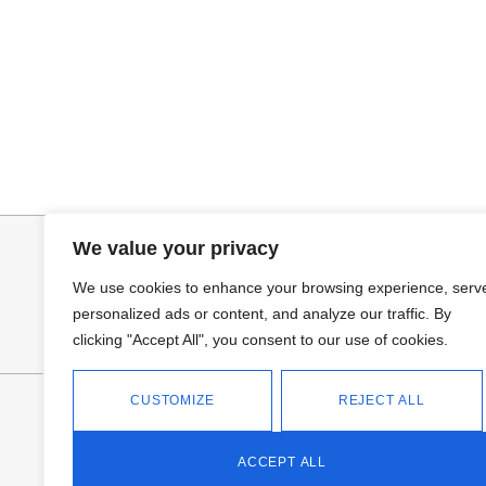
Añadir al carrito
Selecciona
PANTALON LINO RAQUEL
CAMISA SAMB
34,95
€
15,00
€
44,95
€
We value your privacy
We use cookies to enhance your browsing experience, serv
personalized ads or content, and analyze our traffic. By
clicking "Accept All", you consent to our use of cookies.
CUSTOMIZE
REJECT ALL
FANTASÍA - TIENDA
Avd Don Antonio Huertas, 74
13700 Tomelloso (Ciudad Real)
ACCEPT ALL
Teléfono: 618 11 75 02