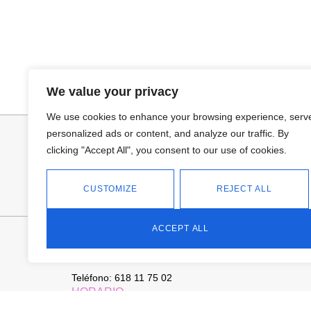
Añadir al carrito
Leer más
We value your privacy
JERSEY CAPA BOSTON
PANTALON VA
34,95
€
We use cookies to enhance your browsing experience, serv
personalized ads or content, and analyze our traffic. By
clicking "Accept All", you consent to our use of cookies.
CUSTOMIZE
REJECT ALL
ACCEPT ALL
FANTASÍA - TIENDA
Avd Don Antonio Huertas, 74
13700 Tomelloso (Ciudad Real)
Teléfono: 618 11 75 02
HORARIO
L a V: 10:30-14:00 | 18:00-21:00
SÁBADOS: 10.30-14:00