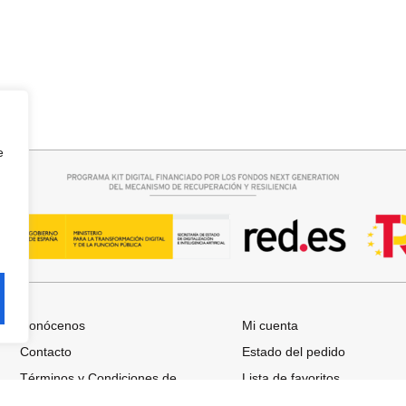
Seleccionar opciones
QUERO CAMPANA
BOTIN SERRAJE TACON
39,95
€
e
Conócenos
Mi cuenta
Contacto
Estado del pedido
Términos y Condiciones de
Lista de favoritos
Compra