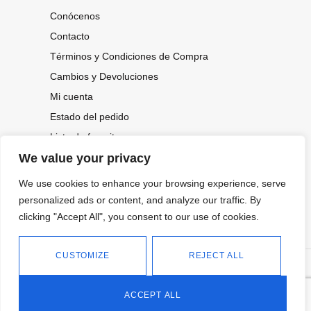
Conócenos
Contacto
Términos y Condiciones de Compra
Cambios y Devoluciones
Mi cuenta
Estado del pedido
Lista de favoritos
We value your privacy
We use cookies to enhance your browsing experience, serve
CONOCE NUESTRAS NOVEDADES,
personalized ads or content, and analyze our traffic. By
OFERTAS...
clicking "Accept All", you consent to our use of cookies.
Suscríbete a nuestra newsletter
CUSTOMIZE
REJECT ALL
©
Política de privacidad
Tienda online de Moda y
|
2026.
Complementos
Política de cookies
ACCEPT ALL