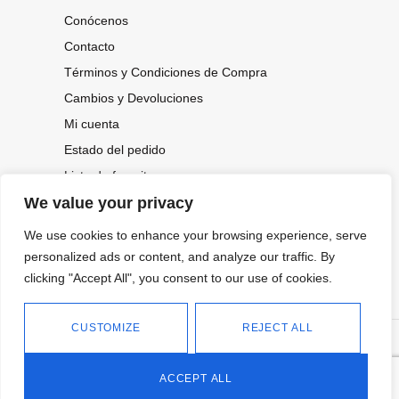
Conócenos
Contacto
Términos y Condiciones de Compra
Cambios y Devoluciones
Mi cuenta
Estado del pedido
Lista de favoritos
We value your privacy
We use cookies to enhance your browsing experience, serve
CONOCE NUESTRAS NOVEDADES,
personalized ads or content, and analyze our traffic. By
OFERTAS...
clicking "Accept All", you consent to our use of cookies.
Suscríbete a nuestra newsletter
CUSTOMIZE
REJECT ALL
©
Política de privacidad
Tienda online de Moda y
|
2026.
Complementos
Política de cookies
ACCEPT ALL