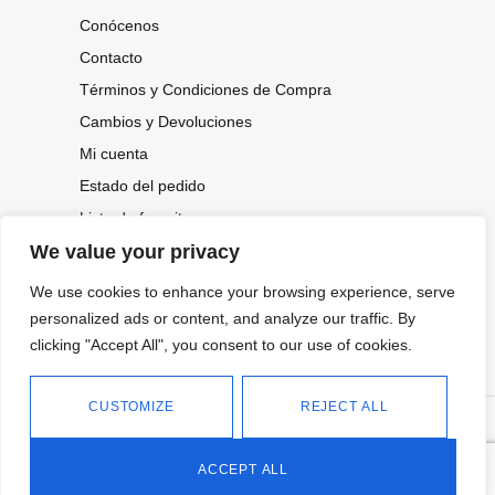
Conócenos
Contacto
Términos y Condiciones de Compra
Cambios y Devoluciones
Mi cuenta
Estado del pedido
Lista de favoritos
We value your privacy
We use cookies to enhance your browsing experience, serve
CONOCE NUESTRAS NOVEDADES,
personalized ads or content, and analyze our traffic. By
OFERTAS...
clicking "Accept All", you consent to our use of cookies.
Suscríbete a nuestra newsletter
CUSTOMIZE
REJECT ALL
©
Política de privacidad
Tienda online de Moda y
|
2026.
Complementos
Política de cookies
ACCEPT ALL