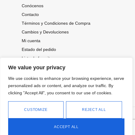
Conócenos
Contacto
Términos y Condiciones de Compra
Cambios y Devoluciones
Mi cuenta
Estado del pedido
Lista de favoritos
We value your privacy
We use cookies to enhance your browsing experience, serve
CONOCE NUESTRAS NOVEDADES,
OFERTAS...
personalized ads or content, and analyze our traffic. By
clicking "Accept All", you consent to our use of cookies.
Suscríbete a nuestra newsletter
CUSTOMIZE
REJECT ALL
©
Política de privacidad
Tienda online de Moda y
|
2026.
Complementos
Política de cookies
ACCEPT ALL