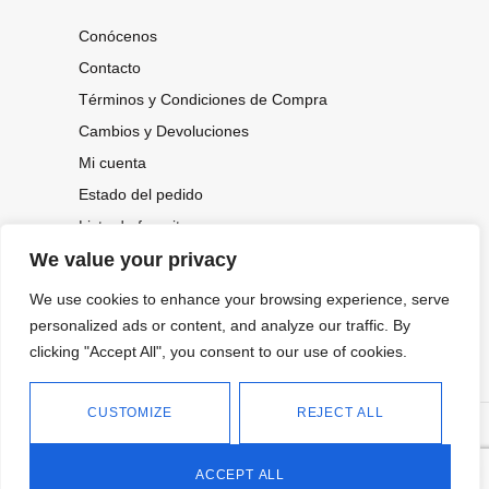
Conócenos
Contacto
Términos y Condiciones de Compra
Cambios y Devoluciones
Mi cuenta
Estado del pedido
Lista de favoritos
We value your privacy
We use cookies to enhance your browsing experience, serve
CONOCE NUESTRAS NOVEDADES,
OFERTAS...
personalized ads or content, and analyze our traffic. By
clicking "Accept All", you consent to our use of cookies.
Suscríbete a nuestra newsletter
CUSTOMIZE
REJECT ALL
©
Política de privacidad
Tienda online de Moda y
|
2026.
Complementos
Política de cookies
ACCEPT ALL