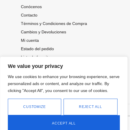
Conócenos
Contacto
Términos y Condiciones de Compra
Cambios y Devoluciones
Mi cuenta
Estado del pedido
Lista de favoritos
We value your privacy
We use cookies to enhance your browsing experience, serve
CONOCE NUESTRAS NOVEDADES,
personalized ads or content, and analyze our traffic. By
OFERTAS...
clicking "Accept All", you consent to our use of cookies.
Suscríbete a nuestra newsletter
CUSTOMIZE
REJECT ALL
©
Política de privacidad
Tienda online de Moda y
|
2026.
Complementos
Política de cookies
ACCEPT ALL