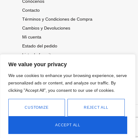
Conócenos
Contacto
Términos y Condiciones de Compra
Cambios y Devoluciones
Mi cuenta
Estado del pedido
Lista de favoritos
We value your privacy
We use cookies to enhance your browsing experience, serve
CONOCE NUESTRAS NOVEDADES,
personalized ads or content, and analyze our traffic. By
OFERTAS...
clicking "Accept All", you consent to our use of cookies.
Suscríbete a nuestra newsletter
CUSTOMIZE
REJECT ALL
©
Política de privacidad
Tienda online de Moda y
|
2026.
Complementos
Política de cookies
ACCEPT ALL