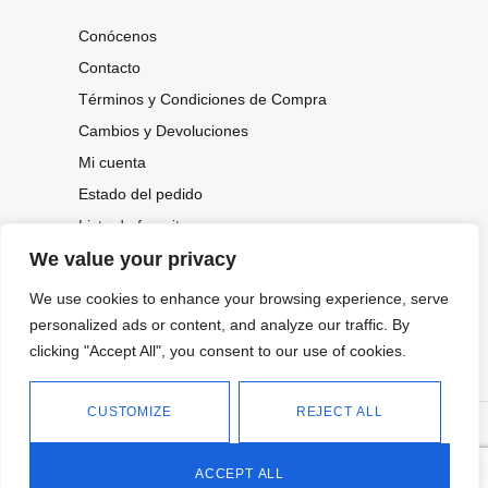
Conócenos
Contacto
Términos y Condiciones de Compra
Cambios y Devoluciones
Mi cuenta
Estado del pedido
Lista de favoritos
We value your privacy
We use cookies to enhance your browsing experience, serve
CONOCE NUESTRAS NOVEDADES,
OFERTAS...
personalized ads or content, and analyze our traffic. By
clicking "Accept All", you consent to our use of cookies.
Suscríbete a nuestra newsletter
CUSTOMIZE
REJECT ALL
©
Política de privacidad
Tienda online de Moda y
|
2026.
Complementos
Política de cookies
ACCEPT ALL